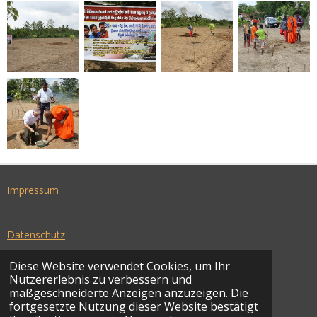
Impressum
Datenschutz
Diese Website verwendet Cookies, um Ihr
Nutzererlebnis zu verbessern und
I
maßgeschneiderte Anzeigen anzuzeigen. Die
N
fortgesetzte Nutzung dieser Website bestätigt
© 2022 - 2026 SriLanka-Kinderhilfe e.V.