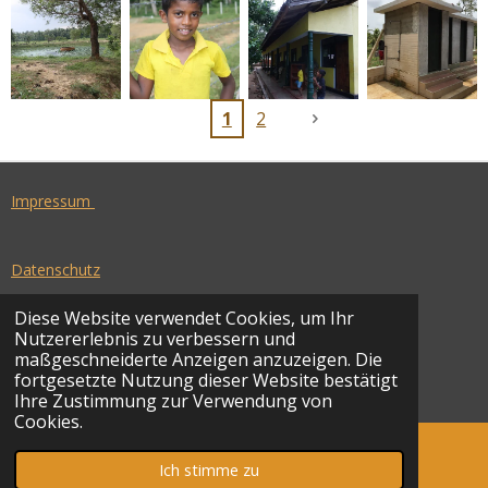
1
2
Impressum
Datenschutz
Diese Website verwendet Cookies, um Ihr
Nutzererlebnis zu verbessern und
I
maßgeschneiderte Anzeigen anzuzeigen. Die
N
fortgesetzte Nutzung dieser Website bestätigt
© 2022 - 2026 SriLanka-Kinderhilfe e.V.
S
Ihre Zustimmung zur Verwendung von
T
Cookies.
A
G
Ich stimme zu
E-Mail
R